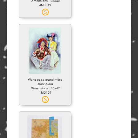
Dimensions : 62X40
4M0619
S
Wang et sa grand-mère
Marc Alain
Dimensions : 30x47
1MD107
S