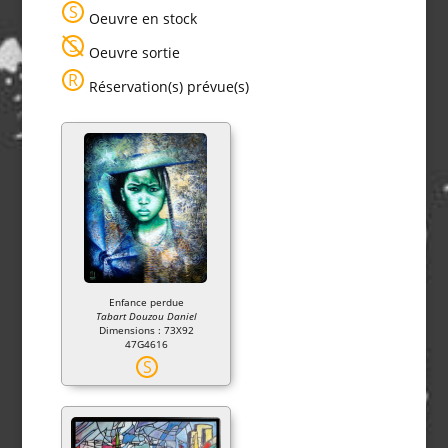
S
Oeuvre en stock
S
Oeuvre sortie
R
Réservation(s) prévue(s)
Enfance perdue
Tabart Douzou Daniel
Dimensions : 73X92
47G4616
S