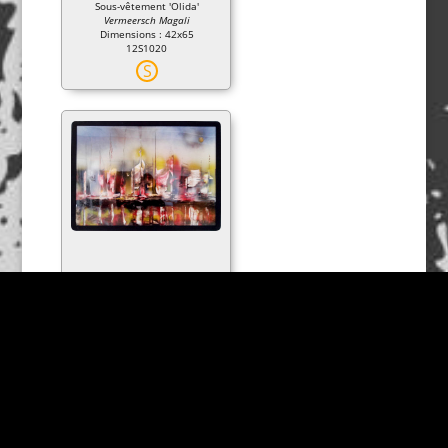
Sous-vêtement 'Olida'
Vermeersch Magali
Dimensions : 42x65
12S1020
S
Reflets du noir sur la mer
Bernad Paul
Dimensions : 75X54
46M1014
S