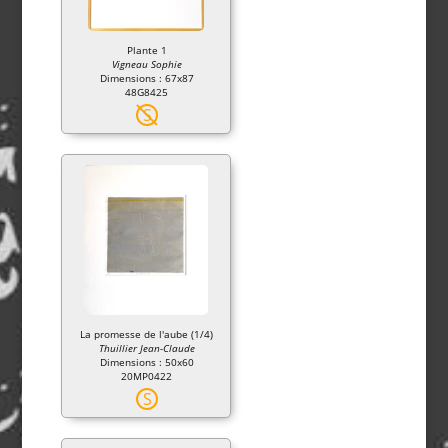
Plante 1
Vigneau Sophie
Dimensions : 67x87
48G8425
S
La promesse de l'aube (1/4)
Thuillier Jean-Claude
Dimensions : 50x60
20MP0422
S