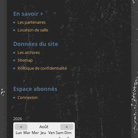
En savoir +
Les partenaires
Location de salle
Données du site
Les archives
Sitemap
Politique de confidentialité
Espace abonnés
Connexion
2026
Août
<
>
Lun
Mar
Mer
Jeu
Ven
Sam
Dim