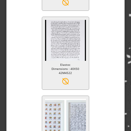
S
Elastoc
Dimensions : 40X50
42M4522
S