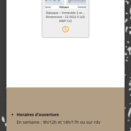
Diptyque – Immeuble 2 et...
Dimensions : 22.5X22.5 (x2)
ASM1122
S
Horaires d’ouverture
En semaine : 9h/12h et 14h/17h ou sur rdv