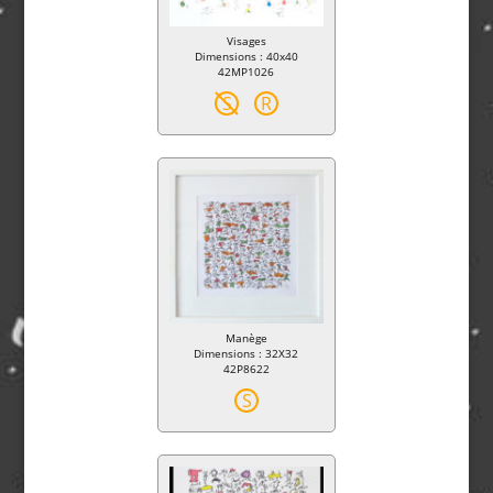
Visages
Dimensions : 40x40
42MP1026
S
R
Manège
Dimensions : 32X32
42P8622
S