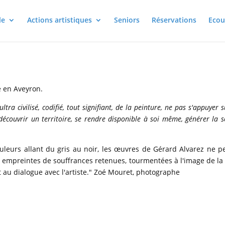
le
Actions artistiques
Seniors
Réservations
Ecou
le en Aveyron.
ltra civilisé, codifié, tout signifiant, de la peinture, ne pas s'appuyer
ouvrir un territoire, se rendre disponible à soi même, générer la sére
eurs allant du gris au noir, les œuvres de Gérard Alvarez ne peu
 empreintes de souffrances retenues, tourmentées à l'image de la v
t au dialogue avec l'artiste." Zoé Mouret, photographe