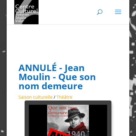
ANNULÉ - Jean
Moulin - Que son
nom demeure
Saison culturelle
/
Théâtre